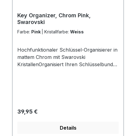
Key Organizer, Chrom Pink,
Swarovski
Farbe:
Pink
|
Kristallfarbe:
Weiss
Hochfunktionaler Schlüssel-Organisierer in
mattem Chrom mit Swarovski
KristallenOrganisiert Ihren Schlüsselbund
optimal Die „Ei-Form“ ordnet alle nicht
benötigten Schlüssel automatisch unten
an Dadurch perfekte Handlage beim
Schließen Patentierter 360 Grad
Rundumlauf verhindert ein Verhaken der
Schlüssel Alle Schlüssel mit
Regulärer Preis:
39,95 €
Schnellkupplung einzeln abnehmbar Über
180 Stunden Leuchtdauer dank
Details
superheller, neuester LED-