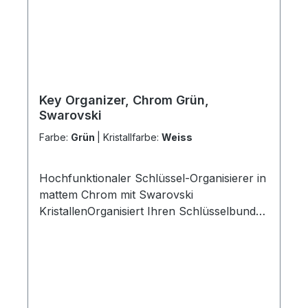
Key Organizer, Chrom Grün,
Swarovski
Farbe:
Grün
|
Kristallfarbe:
Weiss
Hochfunktionaler Schlüssel-Organisierer in
mattem Chrom mit Swarovski
KristallenOrganisiert Ihren Schlüsselbund
optimal Die „Ei-Form“ ordnet alle nicht
benötigten Schlüssel automatisch unten
an Dadurch perfekte Handlage beim
Schließen Patentierter 360 Grad
Rundumlauf verhindert ein Verhaken der