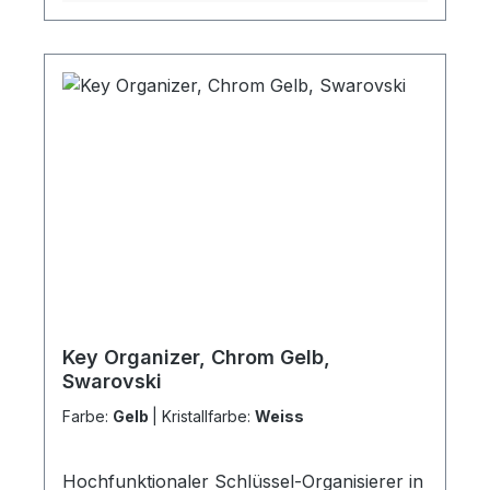
Technik Lieferung inkl. 6
Schlüsselringen Einfacher Batteriewechsel
ist möglich Lieferung inklusive 3V-
Lithiumknopfzellen-Batterien (1x CR1620, 1x
V12GA)
Key Organizer, Chrom Gelb,
Swarovski
Farbe:
Gelb
|
Kristallfarbe:
Weiss
Hochfunktionaler Schlüssel-Organisierer in