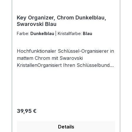
Key Organizer, Chrom Dunkelblau,
Swarovski Blau
Farbe:
Dunkelblau
|
Kristallfarbe:
Blau
Hochfunktionaler Schlüssel-Organisierer in
mattem Chrom mit Swarovski
KristallenOrganisiert Ihren Schlüsselbund
optimal Die „Ei-Form“ ordnet alle nicht
benötigten Schlüssel automatisch unten
an Dadurch perfekte Handlage beim
Schließen Patentierter 360 Grad
Rundumlauf verhindert ein Verhaken der
Schlüssel Alle Schlüssel mit
Regulärer Preis:
39,95 €
Schnellkupplung einzeln abnehmbar Über
180 Stunden Leuchtdauer dank
Details
superheller, neuester LED-