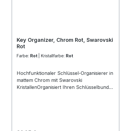
Key Organizer, Chrom Rot, Swarovski
Rot
Farbe:
Rot
|
Kristallfarbe:
Rot
Hochfunktionaler Schlüssel-Organisierer in
mattem Chrom mit Swarovski
KristallenOrganisiert Ihren Schlüsselbund
optimal Die „Ei-Form“ ordnet alle nicht
benötigten Schlüssel automatisch unten
an Dadurch perfekte Handlage beim
Schließen Patentierter 360 Grad
Rundumlauf verhindert ein Verhaken der
Schlüssel Alle Schlüssel mit