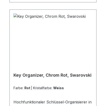
Technik Lieferung inkl. 6
Schlüsselringen Einfacher Batteriewechsel
ist möglich Lieferung inklusive 3V-
Lithiumknopfzellen-Batterien (1x CR1620, 1x
V12GA)
Key Organizer, Chrom Rot, Swarovski
Farbe:
Rot
|
Kristallfarbe:
Weiss
Hochfunktionaler Schlüssel-Organisierer in