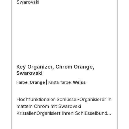
V12GA)
Key Organizer, Chrom Orange,
Swarovski
Farbe:
Orange
|
Kristallfarbe:
Weiss
Hochfunktionaler Schlüssel-Organisierer in
mattem Chrom mit Swarovski
KristallenOrganisiert Ihren Schlüsselbund
optimal Die „Ei-Form“ ordnet alle nicht
benötigten Schlüssel automatisch unten