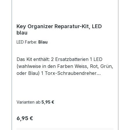
Key Organizer Reparatur-Kit, LED
blau
LED Farbe:
Blau
Das Kit enthält: 2 Ersatzbatterien 1 LED
(wahlweise in den Farben Weiss, Rot, Grün,
oder Blau) 1 Torx-Schraubendreher
passend für unseren Key
OrganizerInstallations-Anleitung
Varianten ab
5,95 €
Regulärer Preis:
6,95 €