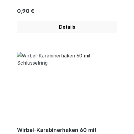
anbringen. Auch ideal, um Ersatzschlüssel
oder nicht häufig verwendete Schlüssel
Regulärer Preis:
0,90 €
leicht mit dem Organizer zu verbinden.
Details
Wirbel-Karabinerhaken 60 mit