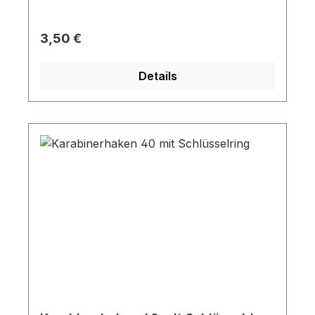
Regulärer Preis:
3,50 €
Details