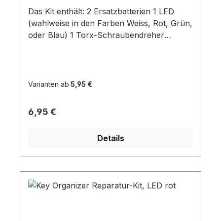
Das Kit enthält: 2 Ersatzbatterien 1 LED
(wahlweise in den Farben Weiss, Rot, Grün,
oder Blau) 1 Torx-Schraubendreher
passend für unseren Key
OrganizerInstallations-Anleitung
Varianten ab
5,95 €
Regulärer Preis:
6,95 €
Details