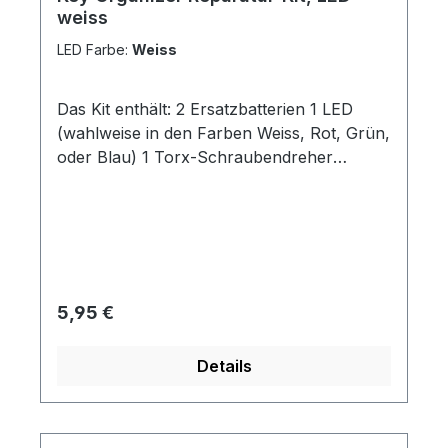
weiss
LED Farbe:
Weiss
Das Kit enthält: 2 Ersatzbatterien 1 LED
(wahlweise in den Farben Weiss, Rot, Grün,
oder Blau) 1 Torx-Schraubendreher
passend für unseren Key
OrganizerInstallations-Anleitung
Regulärer Preis:
5,95 €
Details