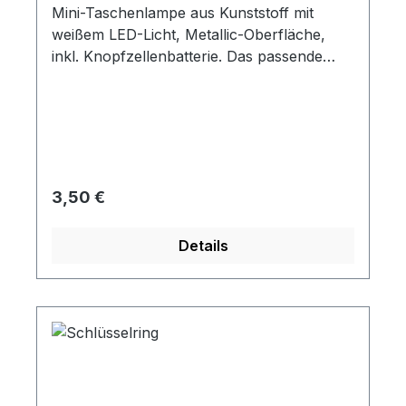
Mini-Taschenlampe aus Kunststoff mit
weißem LED-Licht, Metallic-Oberfläche,
inkl. Knopfzellenbatterie. Das passende
Zubehör für Ihren Spikey. Lieferung mit
Schlüsselring.
Regulärer Preis:
3,50 €
Details