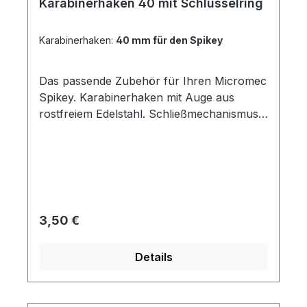
Karabinerhaken 40 mit Schlüsselring
Karabinerhaken:
40 mm für den Spikey
Das passende Zubehör für Ihren Micromec
Spikey. Karabinerhaken mit Auge aus
rostfreiem Edelstahl. Schließmechanismus
mit ineinandergreifenden Sperrprofilen.
Regulärer Preis:
3,50 €
Details