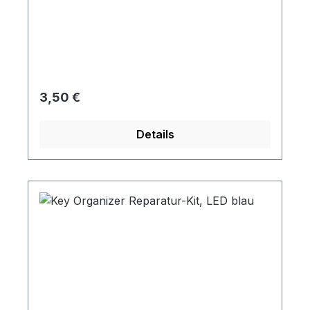
mit ineinandergreifenden Sperrprofilen.
Regulärer Preis:
3,50 €
Details