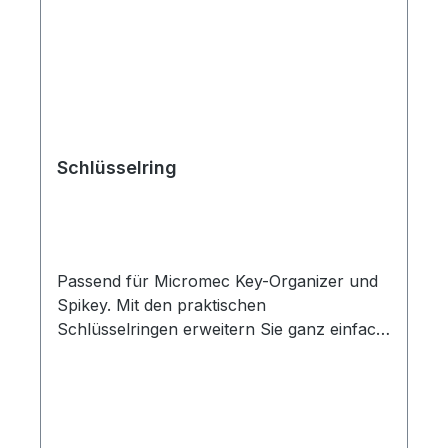
Schlüsselring
Passend für Micromec Key-Organizer und
Spikey. Mit den praktischen
Schlüsselringen erweitern Sie ganz einfach
die Kapazität Ihres MICROMEC KEY
ORGANIZER oder MICROMEC SPIKEY. So
können Sie auf einfache Weise weitere
Schlüssel oder Schlüsselanhänger