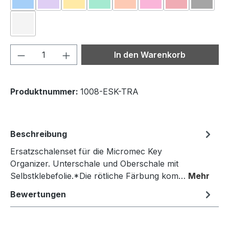
Blau
Flieder
Gelb
Grün
Orange
Pink
Rot
Schwa
(Diese O
Transparent
Produkt Anzahl: Gib den gewünschten We
In den Warenkorb
Produktnummer:
1008-ESK-TRA
Beschreibung
Ersatzschalenset für die Micromec Key
Organizer. Unterschale und Oberschale mit
Selbstklebefolie.*Die rötliche Färbung kom…
Mehr
Bewertungen