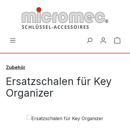
Zum Hauptinhalt springen
Ware
Zubehör
Ersatzschalen für Key
Organizer
Bildergalerie überspringen