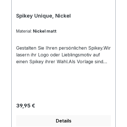
Spikey Unique, Nickel
Material:
Nickel matt
Gestalten Sie Ihren persönlichen Spikey.Wir
lasern ihr Logo oder Lieblingsmotiv auf
einen Spikey ihrer Wahl.Als Vorlage sind
ausschließlich schwarzweiß Bilder ohne
Grautöne verwendbar. Folgende
Dateiformate sind möglich: DXF, DWG, JPG
oder PNG.Senden Sie Ihre Vorlage im
Anschluss an den Bestellvorgang per E-
Mail an: order@key-organizer.comIhr
Regulärer Preis:
39,95 €
einzigartiger SpikeyMit nur 34 mm
superklein und handlichOrganisiert Ihren
Details
Schlüsselbund optimal Die „Ei-Form“ ordnet