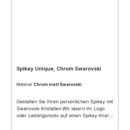
Schlüssel Alle Schlüssel mit
Schnellkupplung einzeln
abnehmbar Hochwertige
Ganzmetallausführung mit einer
Oberflächenlegierung Lieferung inklusive 6
Schlüsselringen
Spikey Unique, Chrom Swarovski
Material:
Chrom matt Swarovski
Gestalten Sie Ihren persönlichen Spikey mit
Swarovski Kristallen.Wir lasern ihr Logo
oder Lieblingsmotiv auf einen Spikey ihrer
Wahl.Als Vorlage sind ausschließlich
schwarzweiß Bilder ohne Grautöne