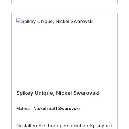
alle nicht benötigten Schlüssel automatisch
unten an Dadurch perfekte Handlage beim
Schließen Der patentierte 360 Grad
Rundumlauf verhindert ein Verhaken der
Schlüssel Alle Schlüssel mit
Schnellkupplung einzeln
abnehmbar Hochwertige
Ganzmetallausführung mit einer
Oberflächenlegierung Lieferung inklusive 6
Schlüsselringen
Spikey Unique, Nickel Swarovski
Material:
Nickel matt Swarovski
Gestalten Sie Ihren persönlichen Spikey mit