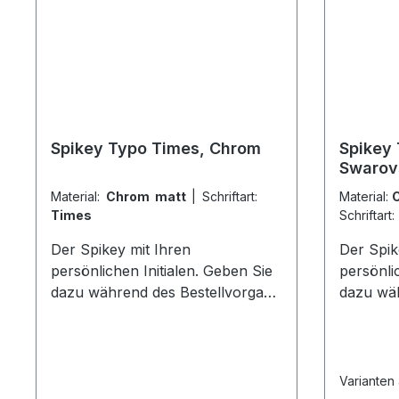
Oberflächenlegierung Lieferung
Oberfläc
inklusive 6 Schlüsselringen
inklusiv
Spikey Typo Times, Chrom
Spikey
Swarov
Material:
Chrom matt
|
Schriftart:
Material:
C
Times
Schriftart:
Der Spikey mit Ihren
Der Spik
persönlichen Initialen. Geben Sie
persönli
dazu während des Bestellvorgang
dazu wäh
im Feld Bemerkungen maximal 3
im Feld
Buchstaben an. Beachten Sie
Buchstab
dabei die
dabei die
Groß/Kleinschreibung. Mit nur 34
Groß/Kle
Varianten