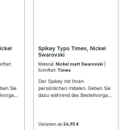
eferung
Oberflächenlegierung Lieferung
en
inklusive 6 Schlüsselringen
ickel
Spikey Typo Times, Nickel
Swarovski
riftart:
Material:
Nickel matt Swarovski
|
Schriftart:
Times
Der Spikey mit Ihren
eben Sie
persönlichen Initialen. Geben Sie
lvorgang
dazu während des Bestellvorgang
ximal 3
im Feld Bemerkungen maximal 3
 Sie
Buchstaben an. Beachten Sie
dabei die
t nur 34
Groß/Kleinschreibung. Mit nur 34
Varianten ab
24,95 €