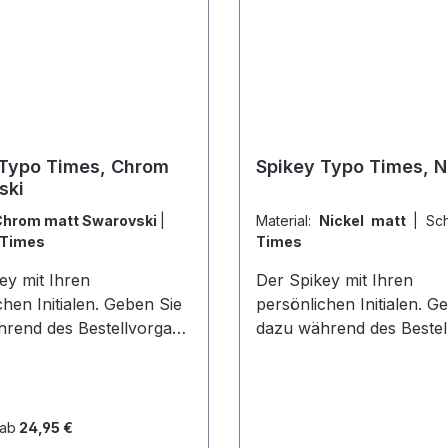
henlegierung Lieferung
Oberflächenlegierung Li
e 6 Schlüsselringen
inklusive 6 Schlüsselring
 Typo Times, Chrom
Spikey Typo Times, N
ski
hrom matt Swarovski
|
Material:
Nickel matt
|
Sch
Times
Times
ey mit Ihren
Der Spikey mit Ihren
chen Initialen. Geben Sie
persönlichen Initialen. G
rend des Bestellvorgang
dazu während des Bestel
 Bemerkungen maximal 3
im Feld Bemerkungen ma
en an. Beachten Sie
Buchstaben an. Beachten
dabei die
inschreibung. Mit nur 34
Groß/Kleinschreibung. Mi
 ab
24,95 €