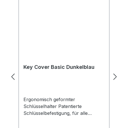
Key Cover Basic Dunkelblau
K
Ergonomisch geformter
Pe
Schlüsselhalter Patentierte
Sc
Schlüsselbefestigung, für alle
Te
FlachschlüsselköpfeDurch die
Be
vergrößerte Auflagefläche lassen
Be