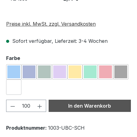
Preise inkl. MwSt. zzgl. Versandkosten
Sofort verfügbar, Lieferzeit: 3-4 Wochen
auswählen
Farbe
Blau
Dunkelblau
Dunkelgrün
Flieder
Gelb
Grün
Rot
Schwa
Weiß
Produkt Anzahl: Gib den gewünschten We
In den Warenkorb
Produktnummer:
1003-UBC-SCH