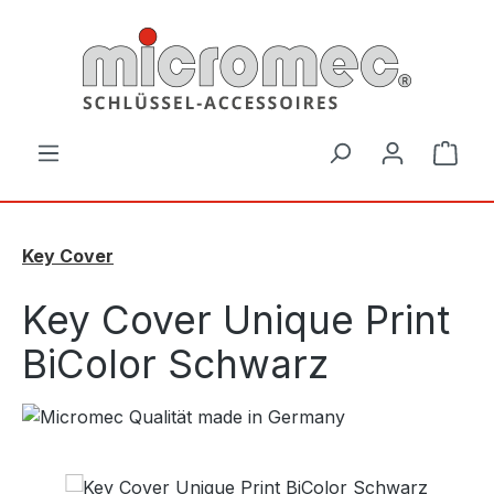
Zum Hauptinhalt springen
Ware
Key Cover
Key Cover Unique Print
BiColor Schwarz
Bildergalerie überspringen