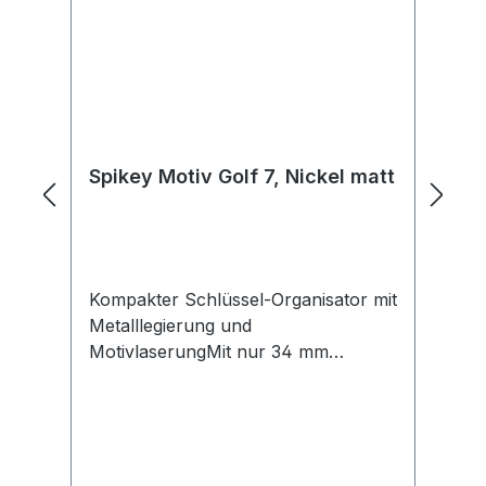
Spikey Motiv Golf 7, Nickel matt
S
S
Kompakter Schlüssel-Organisator mit
De
Metalllegierung und
In
MotivlaserungMit nur 34 mm
de
superklein und handlichOrganisiert
Be
Ihren Schlüsselbund optimal Die „Ei-
an
Form“ ordnet alle nicht benötigten
Gr
Schlüssel automatisch unten
mm
Va
an Dadurch perfekte Handlage beim
ha