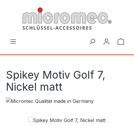
Zum Hauptinhalt springen
Ware
Spikey Motiv Golf 7,
Nickel matt
Bildergalerie überspringen