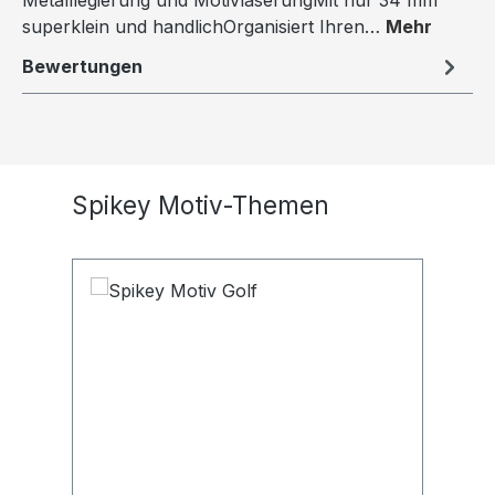
Metalllegierung und MotivlaserungMit nur 34 mm
superklein und handlichOrganisiert Ihren…
Mehr
Bewertungen
Produktgalerie überspringen
Spikey Motiv-Themen