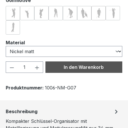
auswählen
Golfmotive
Golf 01
Golf 02
Golf 03
Golf 04
Golf 05
Golf 06
Golf 07
Golf 0
Golf 09
auswählen
Material
Produkt Anzahl: Gib den gewünschten We
In den Warenkorb
Produktnummer:
1006-NM-G07
Beschreibung
Kompakter Schlüssel-Organisator mit