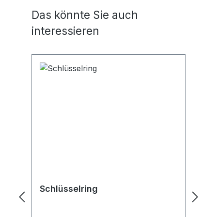
Oberflächenlegierung Lieferung
Ob
Produktgalerie überspringen
Das könnte Sie auch
inklusive 6 Schlüsselringen
in
interessieren
Schlüsselring
K
S