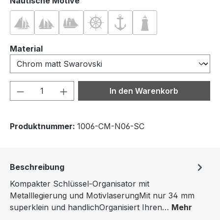
auswählen
Nautische Motive
Nautik 01
Nautik 02
Nautik 03
Nautik 04
Nautik 05
Nautik 06
auswählen
Material
Produkt Anzahl: Gib den gewünschten We
In den Warenkorb
Produktnummer:
1006-CM-N06-SC
Beschreibung
Kompakter Schlüssel-Organisator mit
Metalllegierung und MotivlaserungMit nur 34 mm
superklein und handlichOrganisiert Ihren…
Mehr