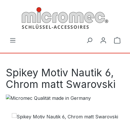
Zum Hauptinhalt springen
Ware
Spikey Motiv Nautik 6,
Chrom matt Swarovski
Bildergalerie überspringen