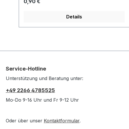
Regulärer Preis:
0,90 €
Organizer zu verbinden.
Details
Service-Hotline
Unterstützung und Beratung unter:
+49 2266 4785525
Mo-Do 9-16 Uhr und Fr 9-12 Uhr
Oder über unser
Kontaktformular
.