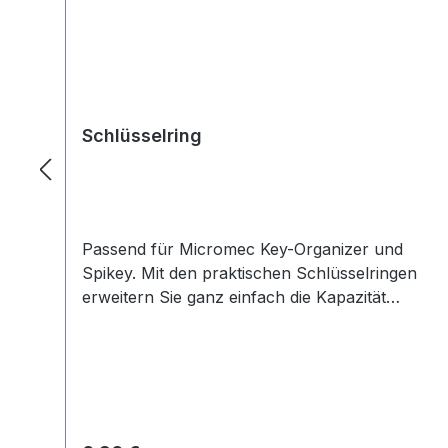
Schlüsselring
Passend für Micromec Key-Organizer und
Spikey. Mit den praktischen Schlüsselringen
erweitern Sie ganz einfach die Kapazität
Ihres MICROMEC KEY ORGANIZER oder
MICROMEC SPIKEY. So können Sie auf
einfache Weise weitere Schlüssel oder
Schlüsselanhänger anbringen. Auch ideal,
um Ersatzschlüssel oder nicht häufig
verwendete Schlüssel leicht mit dem