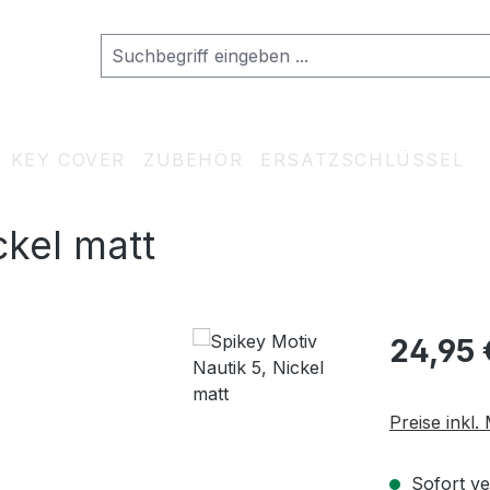
KEY COVER
ZUBEHÖR
ERSATZSCHLÜSSEL
ckel matt
Regulärer Pr
24,95 
Preise inkl
Sofort ve