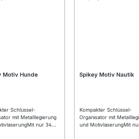
y Motiv Hunde
Spikey Motiv Nautik
ter Schlüssel-
Kompakter Schlüssel-
ator mit Metalllegierung
Organisator mit Metallleg
tivlaserungMit nur 34
und MotivlaserungMit nu
erklein und
mm superklein und