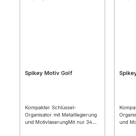
Spikey Motiv Golf
Spike
Kompakter Schlüssel-
Kompak
Organisator mit Metalllegierung
Organis
und MotivlaserungMit nur 34
und Mo
mm superklein und
mm sup