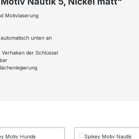
Motiv Nautik 5, Nickel matt"
nd Motivlaserung
el automatisch unten an
n Verhaken der Schlüssel
mbar
flächenlegierung