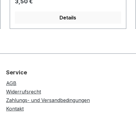
Regulärer Preis:
3,50 €
Details
Service
AGB
Widerrufsrecht
Zahlungs- und Versandbedingungen
Kontakt