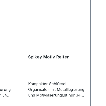
Spikey Motiv Reiten
Kompakter Schlüssel-
ierung
Organisator mit Metalllegierung
r 34
und MotivlaserungMit nur 34
mm superklein und