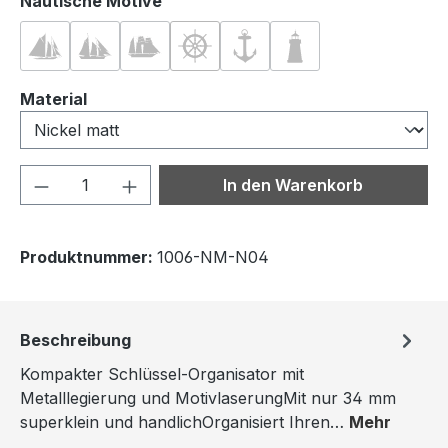
auswählen
Nautische Motive
Nautik 01
Nautik 02
Nautik 03
Nautik 04
Nautik 05
Nautik 06
auswählen
Material
Produkt Anzahl: Gib den gewünschten We
In den Warenkorb
Produktnummer:
1006-NM-N04
Beschreibung
Kompakter Schlüssel-Organisator mit
Metalllegierung und MotivlaserungMit nur 34 mm
superklein und handlichOrganisiert Ihren…
Mehr