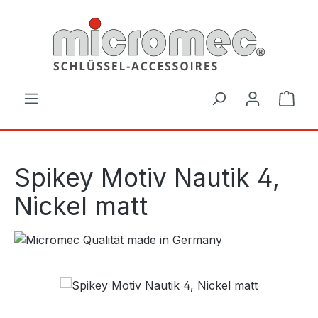
Zum Hauptinhalt springen
Ware
Spikey Motiv Nautik 4,
Nickel matt
Bildergalerie überspringen