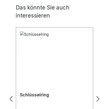
Oberflächenlegierung Lieferung
Ob
Produktgalerie überspringen
Das könnte Sie auch
inklusive 6 Schlüsselringen
in
interessieren
Schlüsselring
K
S