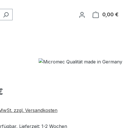
0,00 €
Ware
eis:
€
. MwSt. zzgl. Versandkosten
rfügbar, Lieferzeit: 1-2 Wochen