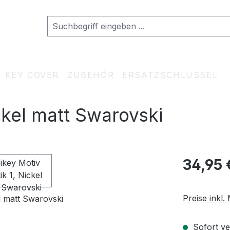
KEY COVER
ZUBEHÖR
ERSATZSCHLÜSSEL
ckel matt Swarovski
Regulärer Pr
34,95 
Preise inkl
Sofort ve