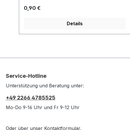
verwendete Schlüssel leicht mit dem
Regulärer Preis:
0,90 €
Organizer zu verbinden.
Details
Service-Hotline
Unterstützung und Beratung unter:
+49 2266 4785525
Mo-Do 9-16 Uhr und Fr 9-12 Uhr
Oder über unser
Kontaktformular
.