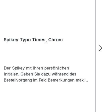
Spikey Typo Times, Chrom
S
Der Spikey mit Ihren persönlichen
Ge
Initialen. Geben Sie dazu während des
la
Bestellvorgang im Feld Bemerkungen maximal
Sp
3 Buchstaben an. Beachten Sie dabei die
au
Groß/Kleinschreibung. Mit nur 34 mm
Gr
superklein und handlichOrganisiert Ihren
si
Schlüsselbund optimal Die „Ei-Form“ ordnet
PN
alle nicht benötigten Schlüssel automatisch
an