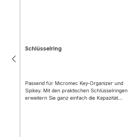
Schlüsselring
Passend für Micromec Key-Organizer und
Spikey. Mit den praktischen Schlüsselringen
erweitern Sie ganz einfach die Kapazität
Ihres MICROMEC KEY ORGANIZER oder
MICROMEC SPIKEY. So können Sie auf
einfache Weise weitere Schlüssel oder
Schlüsselanhänger anbringen. Auch ideal,
um Ersatzschlüssel oder nicht häufig