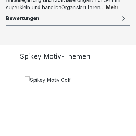
Metalllegierung und MotivlaserungMit nur 34 mm
superklein und handlichOrganisiert Ihren…
Mehr
Bewertungen
Produktgalerie überspringen
Spikey Motiv-Themen