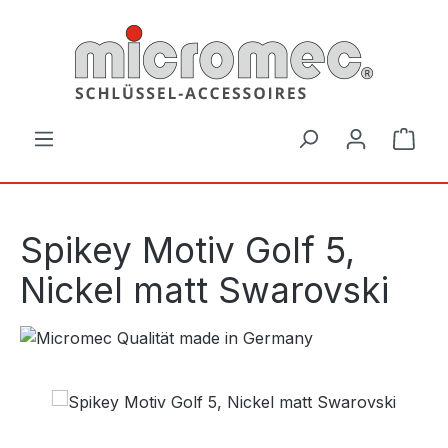
Zum Hauptinhalt springen
Ware
Spikey Motiv Golf 5,
Nickel matt Swarovski
Bildergalerie überspringen