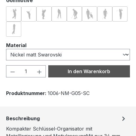
auswählen
Golfmotive
Golf 01
Golf 02
Golf 03
Golf 04
Golf 05
Golf 06
Golf 07
Golf 0
Golf 09
auswählen
Material
Produkt Anzahl: Gib den gewünschten We
In den Warenkorb
Produktnummer:
1006-NM-G05-SC
Beschreibung
Kompakter Schlüssel-Organisator mit