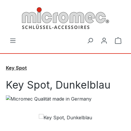
Zum Hauptinhalt springen
Ware
Key Spot
Key Spot, Dunkelblau
Bildergalerie überspringen