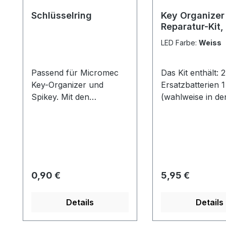
Schlüsselring
Key Organizer
Reparatur-Kit,
weiss
LED Farbe:
Weiss
Passend für Micromec
Das Kit enthält: 2
Key-Organizer und
Ersatzbatterien 
Spikey. Mit den
(wahlweise in de
praktischen
Farben Weiss, Ro
Schlüsselringen
Grün, oder Blau)
erweitern Sie ganz
Schraubendrehe
einfach die Kapazität
passend für uns
Ihres MICROMEC KEY
OrganizerInstalla
ORGANIZER oder
Anleitung
Regulärer Preis:
Regulärer Preis:
0,90 €
5,95 €
MICROMEC SPIKEY. So
können Sie auf einfache
Details
Details
Weise weitere Schlüssel
oder Schlüsselanhänger