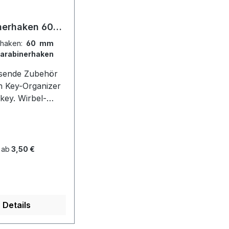
-
nerhaken 60
lüsselring
rhaken:
60 mm
Karabinerhaken
sende Zubehör
en Key-Organizer
 Wirbel-
erhaken mit
. Edelstahl, ca.
 ab
3,50 €
er Preis:
Details