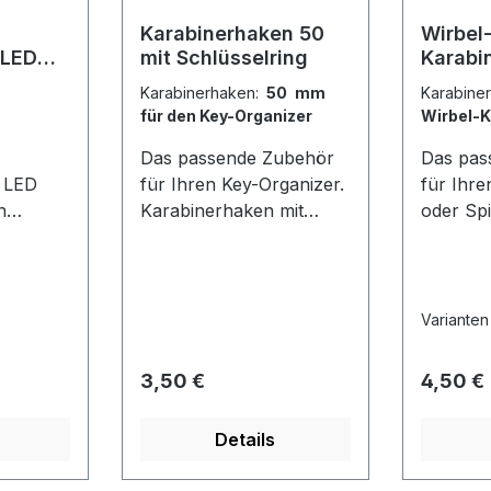
Karabinerhaken 50
Wirbel
 LED
mit Schlüsselring
Karabi
mit Sch
Karabinerhaken:
50 mm
Karabine
für den Key-Organizer
Wirbel-
Das passende Zubehör
Das pas
1 LED
für Ihren Key-Organizer.
für Ihr
n
Karabinerhaken mit
oder Spikey.
t,
Auge aus rostfreiem
Karabin
 1 Torx-
Edelstahl. Schließmecha
Federzug
r
nismus mit
60 mm.
eren Key
ineinandergreifenden
Varianten
tions-
Sperrprofilen.
Regulärer Preis:
Regulär
3,50 €
4,50 €
Details