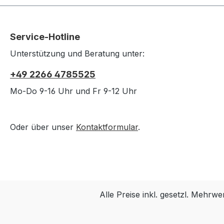
anbringen. Auch ideal,
um Ersatzschlüssel oder
nicht häufig verwendete
Service-Hotline
Schlüssel leicht mit dem
Organizer zu verbinden.
Unterstützung und Beratung unter:
+49 2266 4785525
Mo-Do 9-16 Uhr und Fr 9-12 Uhr
Oder über unser
Kontaktformular
.
Alle Preise inkl. gesetzl. Mehrwe