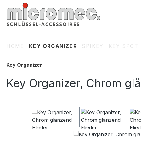
m Hauptinhalt springen
Zur Suche springen
Zur Hauptnavigation springen
HOME
KEY ORGANIZER
SPIKEY
KEY SPOT
Key Organizer
Key Organizer, Chrom glä
Bildergalerie überspringen