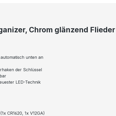
ganizer, Chrom glänzend Flieder
el automatisch unten an
erhaken der Schlüssel
mbar
neuester LED-Technik
n (1x CR1620, 1x V12GA)