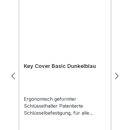
Key Cover Basic Dunkelblau
K
Ergonomisch geformter
Pe
Schlüsselhalter Patentierte
in
Schlüsselbefestigung, für alle
au
FlachschlüsselköpfeDurch die
oh
vergrößerte Auflagefläche lassen
ve