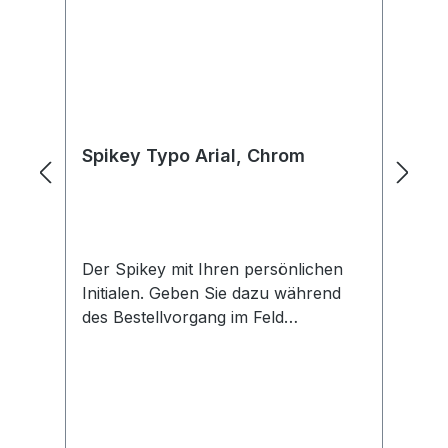
Spikey Typo Arial, Chrom
S
Der Spikey mit Ihren persönlichen
Ko
Initialen. Geben Sie dazu während
Me
des Bestellvorgang im Feld
Mo
Bemerkungen maximal 3 Buchstaben
su
an. Beachten Sie dabei die
Ih
Groß/Kleinschreibung. Mit nur 34
Fo
mm superklein und
Sc
handlichOrganisiert Ihren
an