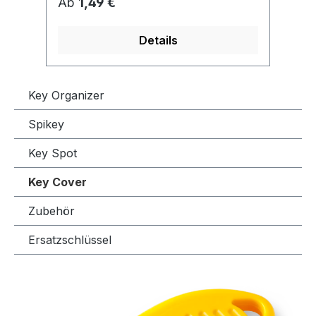
Regulärer Preis:
Re
Ab
1,49 €
A
glasfaserverstärkter
or
Spezialkunststoff
Sc
Details
Fl
ve
si
Key Organizer
sc
di
Spikey
pr
gl
Key Spot
Sp
Key Cover
Zubehör
Ersatzschlüssel