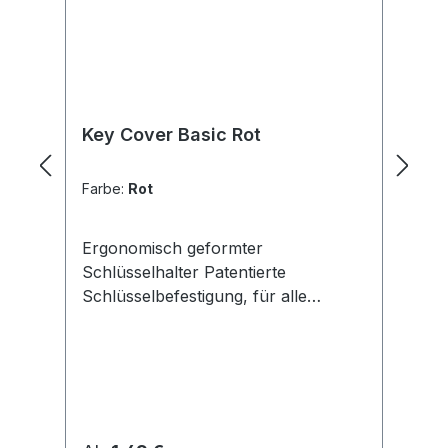
Key Cover Basic Rot
K
D
Farbe:
Rot
Fa
Ergonomisch geformter
Pe
Schlüsselhalter Patentierte
in
Schlüsselbefestigung, für alle
au
FlachschlüsselköpfeDurch die
oh
vergrößerte Auflagefläche lassen
ve
sich Schlösser viel leichter
si
schließenOptimale Handlage durch
PNG. Senden 
die ergonomisch
An
prefekte Form Hochwertiger
per 