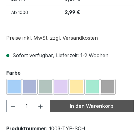
2,99 €
Ab
1000
Preise inkl. MwSt. zzgl. Versandkosten
Sofort verfügbar, Lieferzeit: 1-2 Wochen
auswählen
Farbe
Blau
Dunkelblau
Dunkelgrün
Flieder
Gelb
Grün
Schwarz
Produkt Anzahl: Gib den gewünschten We
In den Warenkorb
Produktnummer:
1003-TYP-SCH